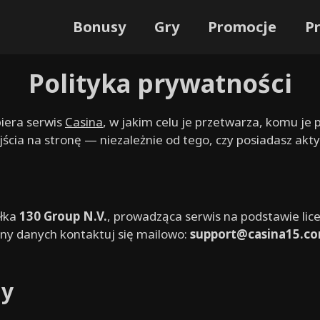
Bonusy
Gry
Promocje
P
Polityka prywatności
iera serwis
Casina
, w jakim celu je przetwarza, komu je
cia na stronę — niezależnie od tego, czy posiadasz akt
ółka
130 Group N.V.
, prowadząca serwis na podstawie lic
y danych kontaktuj się mailowo:
support@casina15.c
my