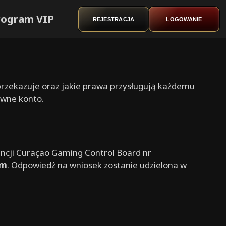
rogram VIP
REJESTRACJA
LOGOWANIE
 przekazuje oraz jakie prawa przysługują każdemu
ywne konto.
encji Curaçao Gaming Control Board nr
om
. Odpowiedź na wniosek zostanie udzielona w