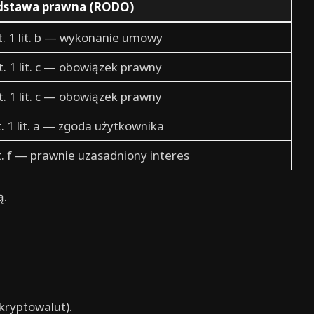
dstawa prawna (RODO)
st. 1 lit. b — wykonanie umowy
st. 1 lit. c — obowiązek prawny
st. 1 lit. c — obowiązek prawny
t. 1 lit. a — zgoda użytkownika
lit. f — prawnie uzasadniony interes
ą.
 kryptowalut).