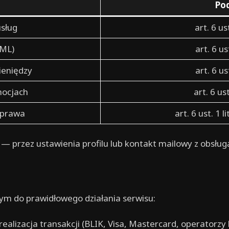
Po
usług
art. 6 u
AML)
art. 6 u
ieniędzy
art. 6 u
mocjach
art. 6 us
poprawa
art. 6 ust. 1 
— przez ustawienia profilu lub kontakt mailowy z obsług
m do prawidłowego działania serwisu:
realizacja transakcji (BLIK, Visa, Mastercard, operatorzy