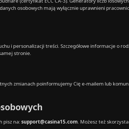
oudflare (certyfikat ECC CA-3). Generatory liczb losowyc
 danych osobowych mają wyłącznie uprawnieni pracownicy
ruchu i personalizacji treści. Szczegółowe informacje o ro
samej stronie.
totnych zmianach poinformujemy Cię e-mailem lub komun
osobowych
 pisz na:
support@casina15.com
. Możesz też skorzyst